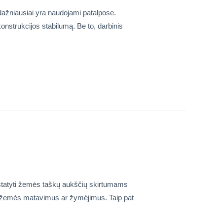
i dažniausiai yra naudojami patalpose.
konstrukcijos stabilumą. Be to, darbinis
nustatyti žemės taškų aukščių skirtumams
ikrus žemės matavimus ar žymėjimus. Taip pat