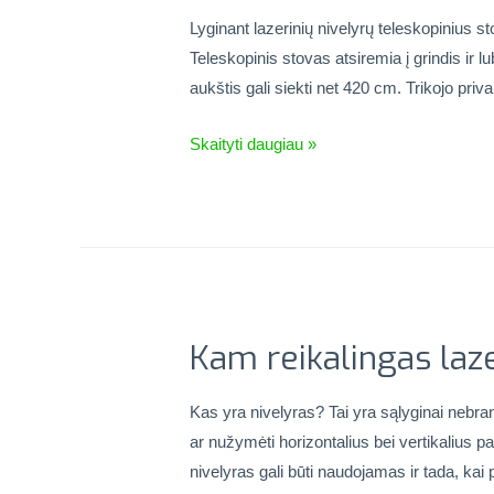
Lyginant lazerinių nivelyrų teleskopinius st
Teleskopinis stovas atsiremia į grindis ir 
aukštis gali siekti net 420 cm. Trikojo pri
Skaityti daugiau »
Kam reikalingas laze
Kas yra nivelyras? Tai yra sąlyginai nebra
ar nužymėti horizontalius bei vertikalius p
nivelyras gali būti naudojamas ir tada, kai