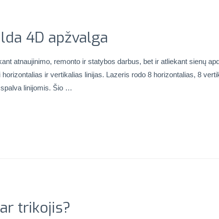
Hilda 4D apžvalga
kant atnaujinimo, remonto ir statybos darbus, bet ir atliekant sienų apda
rizontalias ir vertikalias linijas. Lazeris rodo 8 horizontalias, 8 vertikal
spalva linijomis. Šio …
r trikojis?