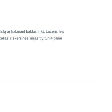
ilą ar kabinant baldus ir kt. Lazeris leis
ias ir skersines linijas t.y turi 4 pilnai