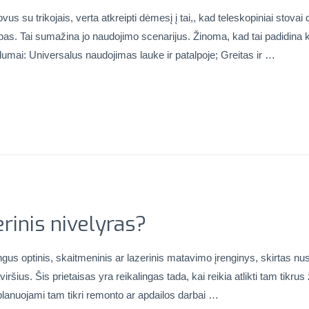
ovus su trikojais, verta atkreipti dėmesį į tai,, kad teleskopiniai stova
lubas. Tai sumažina jo naudojimo scenarijus. Žinoma, kad tai padidina 
valumai: Universalus naudojimas lauke ir patalpoje; Greitas ir …
rinis nivelyras?
ngus optinis, skaitmeninis ar lazerinis matavimo įrenginys, skirtas 
aviršius. Šis prietaisas yra reikalingas tada, kai reikia atlikti tam t
 planuojami tam tikri remonto ar apdailos darbai …