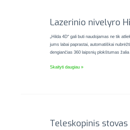
Lazerinio nivelyro 
„Hilda 4D“ gali buti naudojamas ne tik atlie
jums labai paprastai, automatiškai nubrėžti ho
dengiančias 360 laipsnių plokštumas žalia 
Skaityti daugiau »
Teleskopinis stovas a