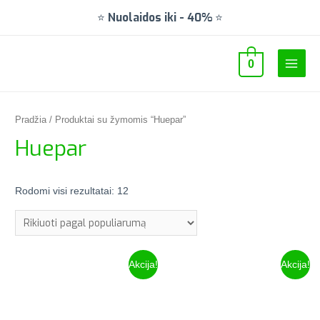
⭐
Nuolaidos iki
-
40%
⭐
0
Pradžia
/ Produktai su žymomis “Huepar”
Huepar
Rodomi visi rezultatai: 12
Akcija!
Akcija!