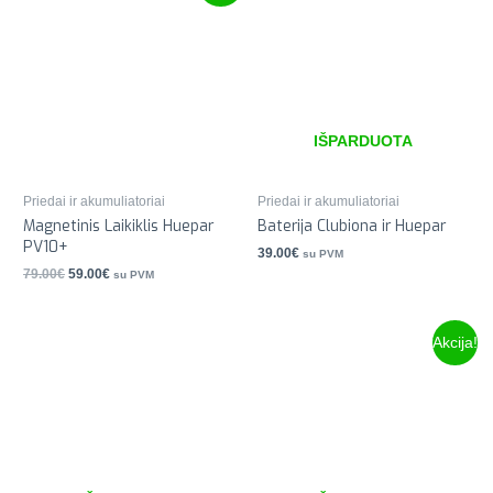
IŠPARDUOTA
Priedai ir akumuliatoriai
Priedai ir akumuliatoriai
Magnetinis Laikiklis Huepar
Baterija Clubiona ir Huepar
PV10+
39.00
€
su PVM
79.00
€
59.00
€
su PVM
Akcija!