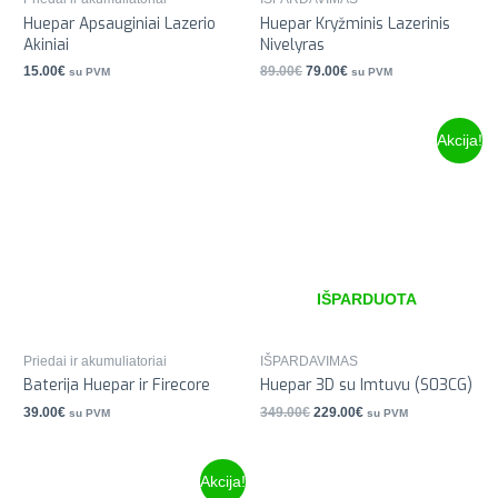
Huepar Apsauginiai Lazerio
Huepar Kryžminis Lazerinis
Akiniai
Nivelyras
15.00
€
89.00
€
79.00
€
su PVM
su PVM
Akcija!
IŠPARDUOTA
Priedai ir akumuliatoriai
IŠPARDAVIMAS
Baterija Huepar ir Firecore
Huepar 3D su Imtuvu (S03CG)
39.00
€
349.00
€
229.00
€
su PVM
su PVM
Akcija!