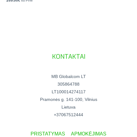
269.00
€
su PVM
KONTAKTAI
MB Globalcom LT
305864788
LT100014274117
Pramonės g. 141-100, Vilnius
Lietuva
+37067512444
PRISTATYMAS
APMOKĖJIMAS