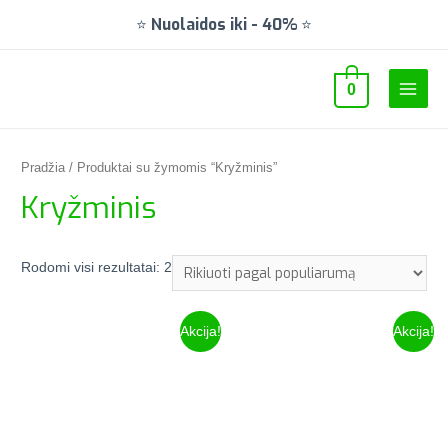
⭐
Nuolaidos iki
-
40%
⭐
0
Pradžia
/ Produktai su žymomis “Kryžminis”
Kryžminis
Rodomi visi rezultatai: 2
Akcija!
Akcija!