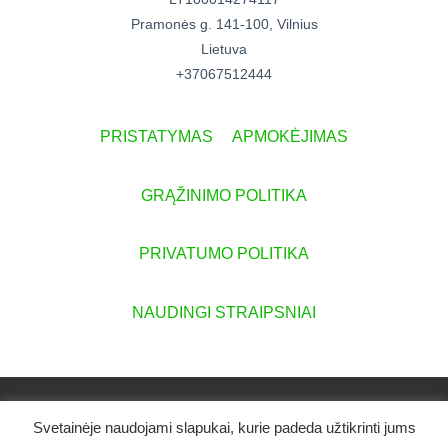
Pramonės g. 141-100, Vilnius
Lietuva
+37067512444
PRISTATYMAS
APMOKĖJIMAS
GRĄŽINIMO POLITIKA
PRIVATUMO POLITIKA
NAUDINGI STRAIPSNIAI
© 2026 Visos teisės saugomos - www.lazerinisnivelyras.lt
Svetainėje naudojami slapukai, kurie padeda užtikrinti jums