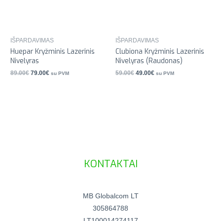
IŠPARDAVIMAS
IŠPARDAVIMAS
Huepar Kryžminis Lazerinis
Clubiona Kryžminis Lazerinis
Nivelyras
Nivelyras (Raudonas)
89.00
€
79.00
€
59.00
€
49.00
€
su PVM
su PVM
KONTAKTAI
MB Globalcom LT
305864788
LT100014274117