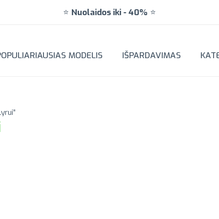
⭐
Nuolaidos iki
-
40%
⭐
POPULIARIAUSIAS MODELIS
IŠPARDAVIMAS
KAT
yrui”
i