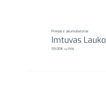
Priedai ir akumuliatoriai
Imtuvas Lauk
59.00
€
su PVM