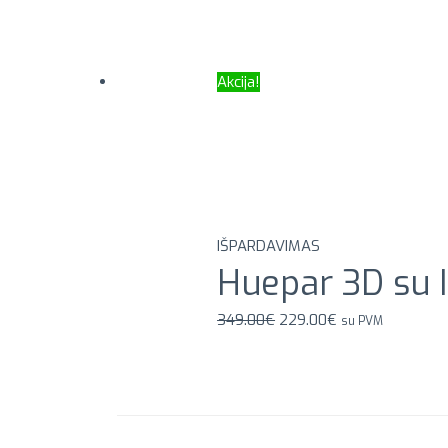
Akcija!
IŠPARDAVIMAS
Huepar 3D su 
Original
Current
349.00
€
229.00
€
su PVM
price
price
was:
is:
349.00€.
229.00€.