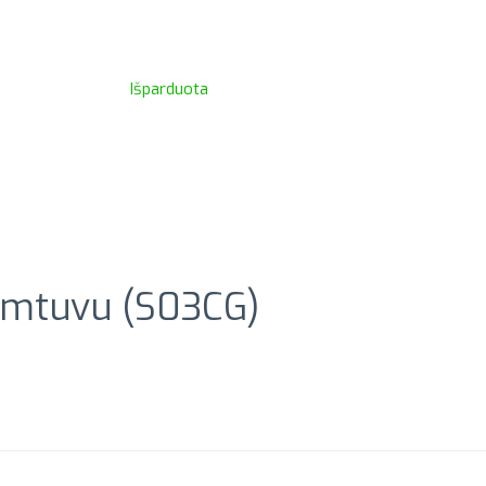
Išparduota
Imtuvu (S03CG)