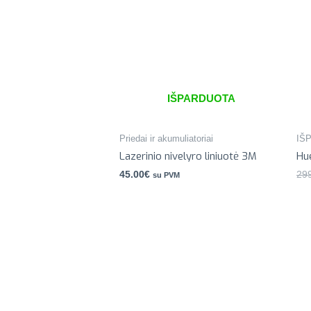
IŠPARDUOTA
Priedai ir akumuliatoriai
IŠ
Lazerinio nivelyro liniuotė 3M
Hu
45.00
€
29
su PVM