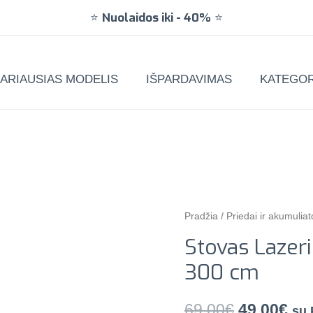
⭐
Nuolaidos iki
-
40%
⭐
ARIAUSIAS MODELIS
IŠPARDAVIMAS
KATEGOR
Pradžia
/
Priedai ir akumuliat
Stovas Lazeri
300 cm
69.00
€
49.00
€
su