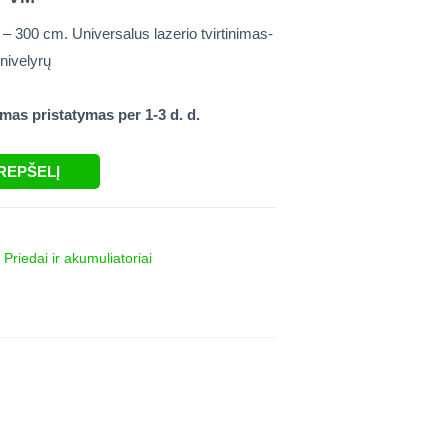
– 300 cm. Universalus lazerio tvirtinimas-
 nivelyrų
as pristatymas per 1-3 d. d.
KREPŠELĮ
,
Priedai ir akumuliatoriai