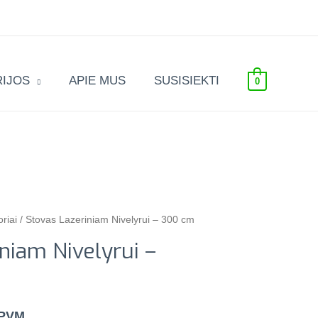
IJOS
APIE MUS
SUSISIEKTI
0
oriai
/ Stovas Lazeriniam Nivelyrui – 300 cm
niam Nivelyrui –
 PVM