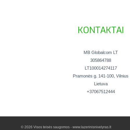
KONTAKTAI
MB Globalcom LT
305864788
LT100014274117
Pramonės g. 141-100, Vilnius
Lietuva
+37067512444
© 2026 Visos teisės saugomos - www.lazerinisnivelyras.lt