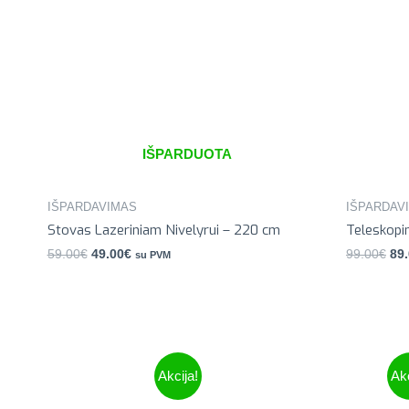
IŠPARDUOTA
IŠPARDAVIMAS
IŠPARDAV
Stovas Lazeriniam Nivelyrui – 220 cm
Teleskopi
59.00
€
49.00
€
99.00
€
89
su PVM
Akcija!
Akc