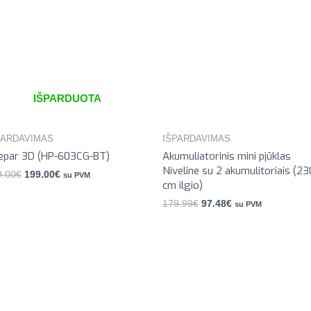
IŠPARDUOTA
PARDAVIMAS
IŠPARDAVIMAS
epar 3D (HP-603CG-BT)
Akumuliatorinis mini pjūklas
Niveline su 2 akumulitoriais (23
9.00
€
199.00
€
su PVM
cm ilgio)
179.99
€
97.48
€
su PVM