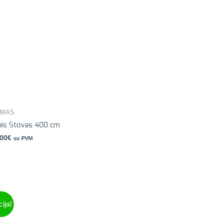
IMAS
nis Stovas 400 cm
.00
€
su PVM
ija!